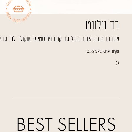
רד וולווט
שכבות טורט אדום פטל עם קרם פרוסטינק שוקולד לבן וגב
מק"ט:
053636KKP
0