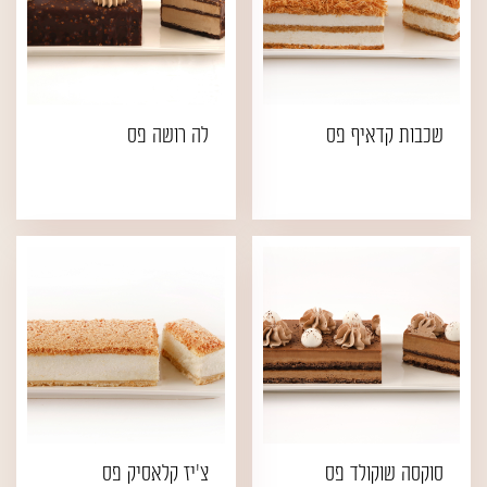
שכבות קדאיף פס
לה רושה פס
סוקסה שוקולד פס
צ'יז קלאסיק פס