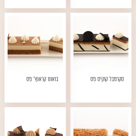
סקרמבל קוקיס פס
בואונו קראנץ' פס