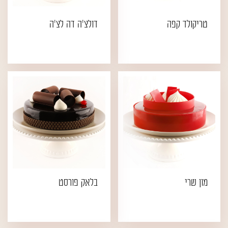
טריקולד קפה
דולצ'ה דה לצ'ה
מון שרי
בלאק פורסט