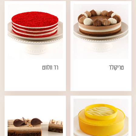
טריקולד
רד וולווט