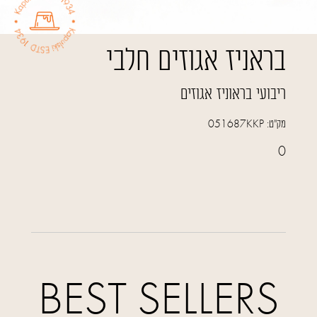
בראניז אגוזים חלבי
ריבועי בראוניז אגוזים
מק"ט:
051687KKP
0